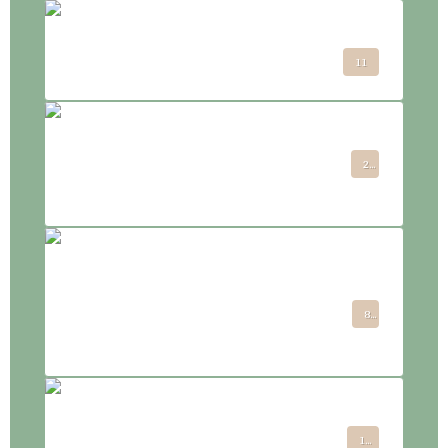
Etre pour Devenir
11
2026 : les événements et
2
vibrations à venir
2025 - les énergies du
8
moment et des temps à
venir
les enseignements guérison
12