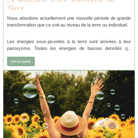
Le masculin Divin manifesté sur
Terre
Nous abordons actuellement une nouvelle période de grande
transformation que ce soit au niveau de la terre ou individuel.
Les énergies sous-jacentes à la terre sont arrivées à leur
paroxysme. Toutes les énergies de basses densités qui
résidaient dans les profondeurs de la terre sont actuellement
Lire la suite
remontées à la surface pour être totalement annihilées.