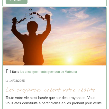
notre évolution et élévation personnelle.
Dans
les enseignements guérison de Matéana
Le 14/03/2025
Les croyances créent votre réalité
Toute votre vie n’est basée que sur des croyances. Vous
vous êtes construits à partir d’elles en les prenant pour vérité.