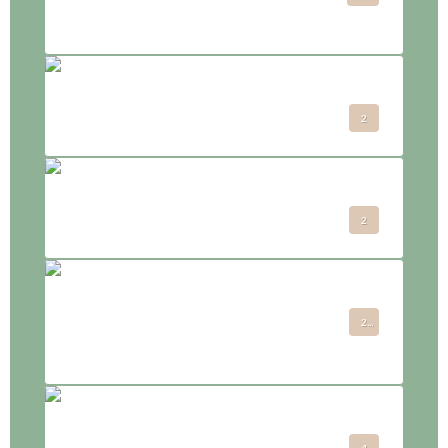
de Matéana
l'histoire de Matéana
2
Terra Hémana
2
Les outils
2
d'accompagnement
Le coeur de la vie
4