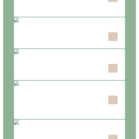
de Matéana
l'histoire de Matéana
2
Terra Hémana
2
Les outils
2
d'accompagnement
Le coeur de la vie
4