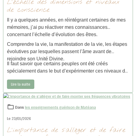
L'échelle des dimensions et niveaux
de conscience
Il y a quelques années, en réintégrant certaines de mes
mémoires, j’ai pu réactiver mes connaissances
concernant l’échelle d’évolution des êtres.
Comprendre la vie, la manifestation de la vie, les étapes
évolutives par lesquelles passent l’âme avant de
rejoindre son Unité Divine.
Il faut savoir que certains peuples ont été créés
spécialement dans le but d’expérimenter ces niveaux de
conscience. Il n’y a pas d’enfermement, simplement des
Lire la suite
niveaux d’expérimentations. L’âme, une fois ces
enseignements intégrés, peut alors évoluer sur les
autres niveaux.
Dans
les enseignements guérison de Matéana
Le 23/01/2026
L’importance de s’alléger et de faire