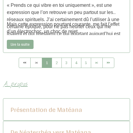
« Prends ce qui vibre en toi uniquement », est une
expression que l’on retrouve un peu partout sur les
réseaux spirituels. J’ai certainement dû l’utiliser à une
Mais cette expression pourtant courante, me fait l’effet
certaine époque, pour ne pas heurter ceux qui me
d’un électrochoc, un choc de rejet.
lisaient et qui rejetaient ce qui pourtant aujourd’hui est
devenue une évidence pour beaucoup.
Lire la suite
1
2
3
4
5
A propos
Présentation de Matéana
De Néaterrhéa vers Matéana