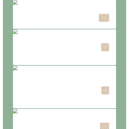
Etre pour Devenir
11
2026 : les événements et
2
vibrations à venir
2025 - les énergies du
8
moment et des temps à
venir
les enseignements guérison
12