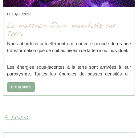
Le 13/03/2025
Le masculin Divin manifesté sur
Terre
Nous abordons actuellement une nouvelle période de grande
transformation que ce soit au niveau de la terre ou individuel.
Les énergies sous-jacentes à la terre sont arrivées à leur
paroxysme. Toutes les énergies de basses densités qui
résidaient dans les profondeurs de la terre sont actuellement
Lire la suite
remontées à la surface pour être totalement annihilées.
A propos